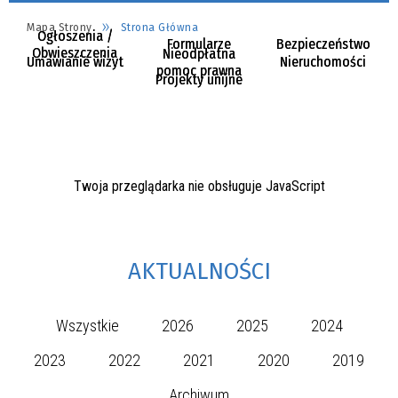
Mapa Strony
Strona Główna
Ogłoszenia /
Formularze
Bezpieczeństwo
Obwieszczenia
Nieodpłatna
Umawianie wizyt
Nieruchomości
pomoc prawna
Projekty unijne
Twoja przeglądarka nie obsługuje JavaScript
AKTUALNOŚCI
Wszystkie
2026
2025
2024
2023
2022
2021
2020
2019
Archiwum