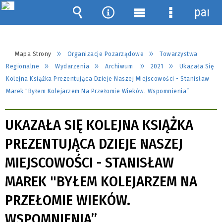
panel
Wyszukiwarka
Narzędzia
Menu
Menu
główne
szczegółow
Mapa Strony
Organizacje Pozarządowe
Towarzystwa
Regionalne
Wydarzenia
Archiwum
2021
Ukazała Się
Kolejna Książka Prezentująca Dzieje Naszej Miejscowości - Stanisław
Marek "Byłem Kolejarzem Na Przełomie Wieków. Wspomnienia”
UKAZAŁA SIĘ KOLEJNA KSIĄŻKA
PREZENTUJĄCA DZIEJE NASZEJ
MIEJSCOWOŚCI - STANISŁAW
MAREK "BYŁEM KOLEJARZEM NA
PRZEŁOMIE WIEKÓW.
WSPOMNIENIA”