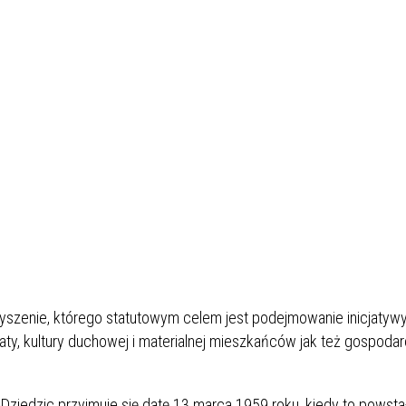
yszenie, którego statutowym celem jest podejmowanie inicjatywy
ty, kultury duchowej i materialnej mieszkańców jak też gospoda
ziedzic przyjmuje się datę 13 marca 1959 roku, kiedy to powsta