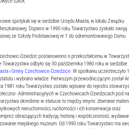
cowych szkół,
kowie spotykali się w siedzibie Urzędu Miasta, w lokalu Związku
 Mieszkaniowej. Dopiero w 1990 roku Towarzystwo zyskało swoją
eniesionej ze Szkoły Podstawowej nr 1 do odremontowanego Domu
 Czechowic-Dziedzic postanowiono o przekształceniu w Towarzys
ie Towarzystwa odbyło się 30 października 1980 roku w siedzibie
asta i Gminy Czechowice-Dziedzice
. W spotkaniu uczestniczyło 
kt statutu i wybrano władze. Pierwszym przewodniczącym został An
ca 1981 roku Towarzystwo zostało wpisane do rejestru stowarzys
połeczno- Administracyjnych w Czechowicach-Dziedzicach pod n
rzystwa określone w statucie to między innymi: zbieranie mater
ytkowych nieruchomości, ruchomości i ich konserwacja oraz
imprez obrazujących tradycję, historię i współczesność, wydawa
anizowanie miejskiego muzeum. Od 1990 roku Towarzystwo ma sie