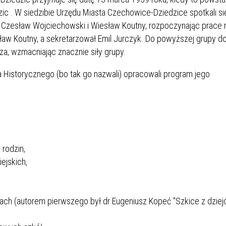
c . W siedzibie Urzędu Miasta Czechowice-Dziedzice spotkali si
yk, Czesław Wojciechowski i Wiesław Koutny, rozpoczynając prace 
ław Koutny, a sekretarzował Emil Jurczyk. Do powyższej grupy do
a, wzmacniając znacznie siły grupy.
ła Historycznego (bo tak go nazwali) opracowali program jego
 rodzin,
ejskich,
ach (autorem pierwszego był dr Eugeniusz Kopeć "Szkice z dzie