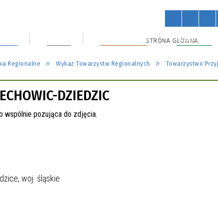
ańców
Powiat
Rada Powiatu
Starostwo
STRONA GŁÓWNA
wa Regionalne
Wykaz Towarzystw Regionalnych
Towarzystwo Przyj
ECHOWIC-DZIEDZIC
zice, woj. śląskie