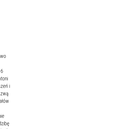
two
16
toni
zeń i
azwą
iałów
nie
dzibę