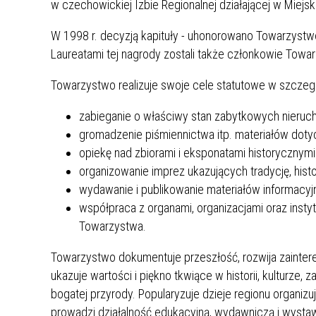
w czechowickiej Izbie Regionalnej działającej w Miejs
W 1998 r. decyzją kapituły - uhonorowano Towarzystw
Laureatami tej nagrody zostali także członkowie Towar
Towarzystwo realizuje swoje cele statutowe w szczeg
zabieganie o właściwy stan zabytkowych nieruch
gromadzenie piśmiennictwa itp. materiałów dot
opiekę nad zbiorami i eksponatami historycznymi
organizowanie imprez ukazujących tradycję, his
wydawanie i publikowanie materiałów informacyj
współpraca z organami, organizacjami oraz insty
Towarzystwa.
Towarzystwo dokumentuje przeszłość, rozwija zainteres
ukazuje wartości i piękno tkwiące w historii, kulturze, 
bogatej przyrody. Popularyzuje dzieje regionu organiz
prowadzi działalność edukacyjną, wydawniczą i wystaw