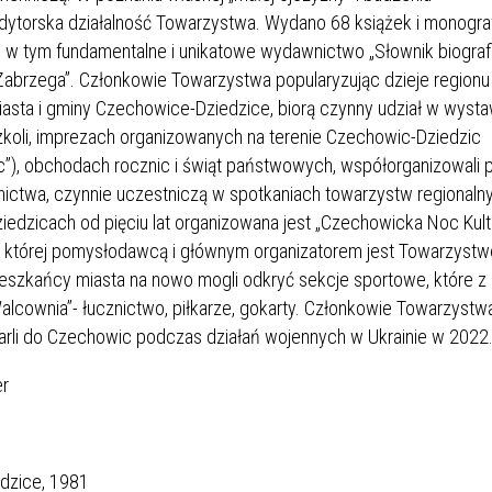
dytorska działalność Towarzystwa. Wydano 68 książek i monograf
, w tym fundamentalne i unikatowe wydawnictwo „Słownik biograf
Zabrzega”. Członkowie Towarzystwa popularyzując dzieje regionu
sta i gminy Czechowice-Dziedzice, biorą czynny udział w wyst
szkoli, imprezach organizowanych na terenie Czechowic-Dziedzic
ic”), obchodach rocznic i świąt państwowych, współorganizowali 
lejnictwa, czynnie uczestniczą w spotkaniach towarzystw regionaln
edzicach od pięciu lat organizowana jest „Czechowicka Noc Kult
, której pomysłodawcą i głównym organizatorem jest Towarzystw
ieszkańcy miasta na nowo mogli odkryć sekcje sportowe, które z
alcownia”- łucznictwo, piłkarze, gokarty. Członkowie Towarzystw
tarli do Czechowic podczas działań wojennych w Ukrainie w 2022
er
edzice, 1981