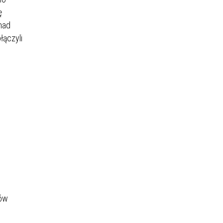
ę
nad
łączyli
jów