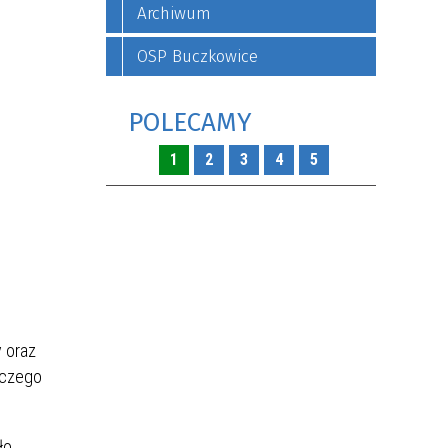
Archiwum
OSP Buczkowice
POLECAMY
1
2
3
4
5
 oraz
rczego
ło