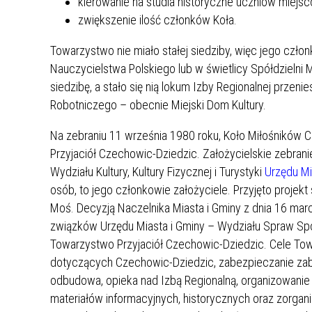
kierowanie na studia historyczne uczniów miejs
zwiększenie ilość członków Koła.
Towarzystwo nie miało stałej siedziby, więc jego człon
Nauczycielstwa Polskiego lub w świetlicy Spółdzielni
siedzibę, a stało się nią lokum Izby Regionalnej prz
Robotniczego – obecnie Miejski Dom Kultury.
Na zebraniu 11 września 1980 roku, Koło Miłośników
Przyjaciół Czechowic-Dziedzic. Założycielskie zebran
Wydziału Kultury, Kultury Fizycznej i Turystyki
Urzędu Mi
osób, to jego członkowie założyciele. Przyjęto proje
Moś. Decyzją Naczelnika Miasta i Gminy z dnia 16 mar
związków Urzędu Miasta i Gminy – Wydziału Spraw S
Towarzystwo Przyjaciół Czechowic-Dziedzic. Cele Towa
dotyczących Czechowic-Dziedzic, zabezpieczanie zab
odbudowa, opieka nad Izbą Regionalną, organizowanie 
materiałów informacyjnych, historycznych oraz zorg