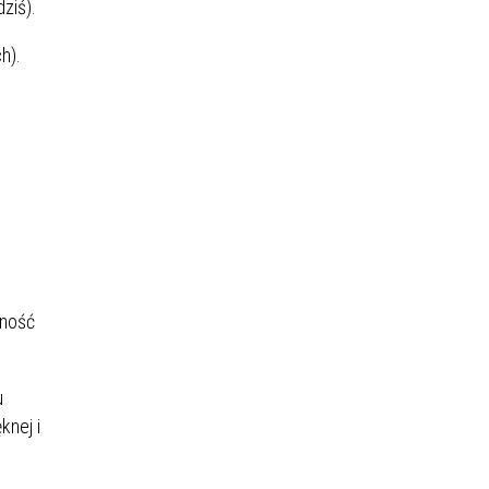
ziś).
h).
lność
u
knej i