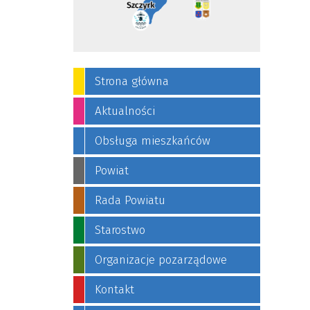
Strona główna
Aktualności
Obsługa mieszkańców
Powiat
Rada Powiatu
Starostwo
Organizacje pozarządowe
Kontakt