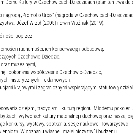
kim Domu Kultury w Czechowicach-Dziedzicach (stan ten trwa do d
o nagrodą „Promotio Urbis” (nagroda w Czechowicach-Dziedzicac
zystwa: Józef Wrzoł (2005) i Erwin Woźniak (2019).
ólności poprzez:
omości i ruchomości, ich konserwację i odbudowę,
yczących Czechowic-Dziedzic,
 oraz muzealnymi,
torię i dokonania współczesne Czechowic-Dziedzic,
nych, historycznych i reklamowych,
tucjami krajowymi i zagranicznymi wspierającymi statutową działa
owania dziejami, tradycjami i kulturą regionu. Młodemu pokoleni
zabytkach, wytworach kultury materialnej i duchowej oraz naszej pię
ując konkursy, wystawy, spotkania, sesje naukowe. Towarzystwo
ienniczą. W poznaniu własnej „małej ojczyzny” i budzeniu