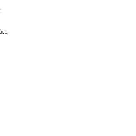
:
ice,