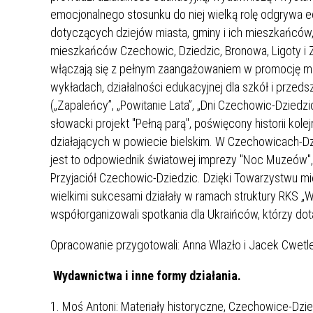
emocjonalnego stosunku do niej wielką rolę odgrywa e
dotyczących dziejów miasta, gminy i ich mieszkańców
mieszkańców Czechowic, Dziedzic, Bronowa, Ligoty i 
włączają się z pełnym zaangażowaniem w promocję mia
wykładach, działalności edukacyjnej dla szkół i przed
(„Zapaleńcy”, „Powitanie Lata”, „Dni Czechowic-Dziedz
słowacki projekt "Pełną parą", poświęcony historii ko
działających w powiecie bielskim. W Czechowicach-Dzi
jest to odpowiednik światowej imprezy "Noc Muzeów"
Przyjaciół Czechowic-Dziedzic. Dzięki Towarzystwu m
wielkimi sukcesami działały w ramach struktury RKS „W
współorganizowali spotkania dla Ukraińców, którzy do
Opracowanie przygotowali: Anna Wlazło i Jacek Cwetl
Wydawnictwa i inne formy działania.
1. Moś Antoni: Materiały historyczne, Czechowice-Dzi