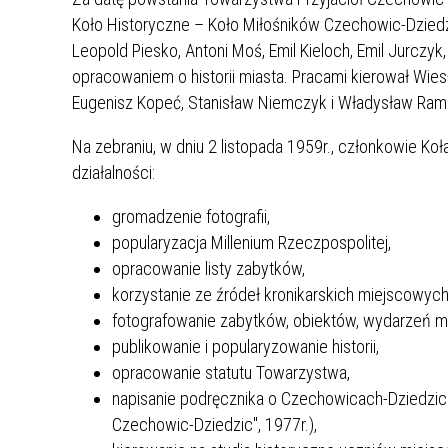
Koło Historyczne – Koło Miłośników Czechowic-Dziedzi
Leopold Piesko, Antoni Moś, Emil Kieloch, Emil Jurcz
opracowaniem o historii miasta. Pracami kierował Wies
Eugenisz Kopeć, Stanisław Niemczyk i Władysław Ramz
Na zebraniu, w dniu 2 listopada 1959r., członkowie Ko
działalności:
gromadzenie fotografii,
popularyzacja Millenium Rzeczpospolitej,
opracowanie listy zabytków,
korzystanie ze źródeł kronikarskich miejscowych
fotografowanie zabytków, obiektów, wydarzeń mi
publikowanie i popularyzowanie historii,
opracowanie statutu Towarzystwa,
napisanie podręcznika o Czechowicach-Dziedzic
Czechowic-Dziedzic", 1977r.),